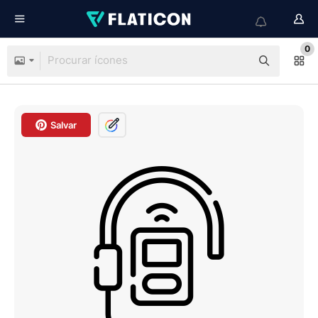
0
Salvar