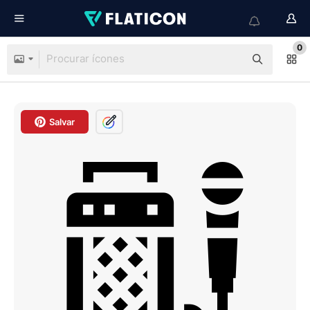
0
Salvar