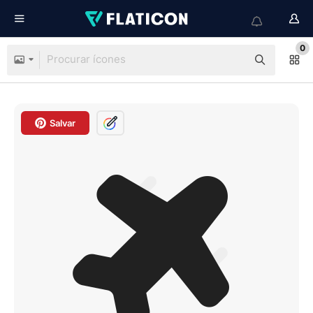
0
Salvar