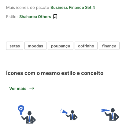
Mais ícones do pacote
Business Finance Set 4
Estilo:
Shaharea Others
setas
moedas
poupança
cofrinho
finança
Ícones com o mesmo estilo e conceito
Ver mais