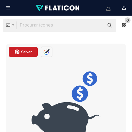
0
Salvar