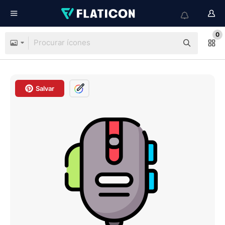
0
Salvar