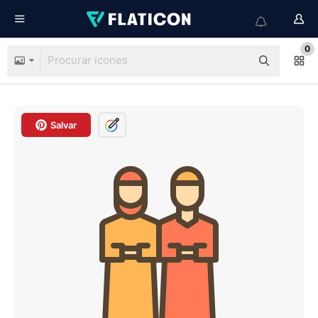
0
Salvar