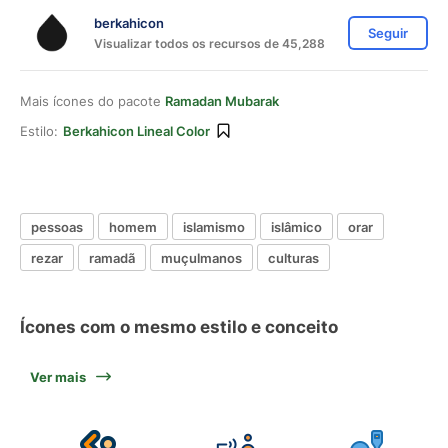
berkahicon
Seguir
Visualizar todos os recursos de 45,288
Mais ícones do pacote
Ramadan Mubarak
Estilo:
Berkahicon Lineal Color
pessoas
homem
islamismo
islâmico
orar
rezar
ramadã
muçulmanos
culturas
Ícones com o mesmo estilo e conceito
Ver mais