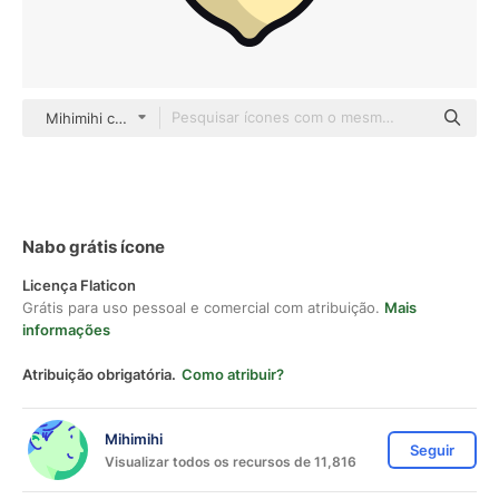
Mihimihi color lineal-color
Nabo grátis ícone
Licença Flaticon
Grátis para uso pessoal e comercial com atribuição.
Mais
informações
Atribuição obrigatória.
Como atribuir?
Mihimihi
Seguir
Visualizar todos os recursos de 11,816