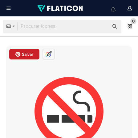
0
Salvar