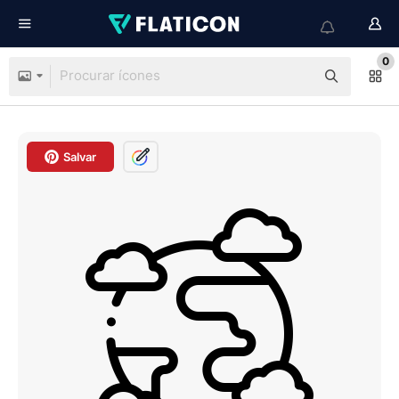
0
Salvar