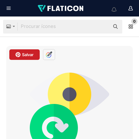
0
Salvar