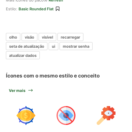
Mais ícones do pacote
Refresh
Estilo:
Basic Rounded Flat
olho
visão
visível
recarregar
seta de atualização
ui
mostrar senha
atualizar dados
Ícones com o mesmo estilo e conceito
Ver mais