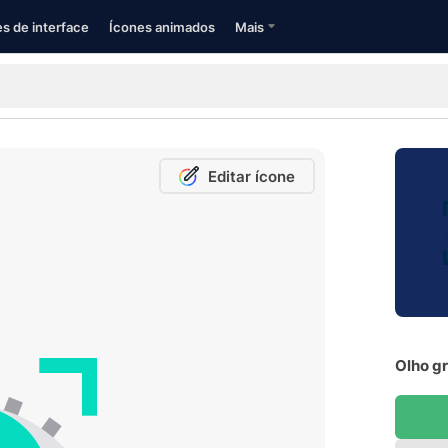
s de interface
Ícones animados
Mais
Editar ícone
Olho gr