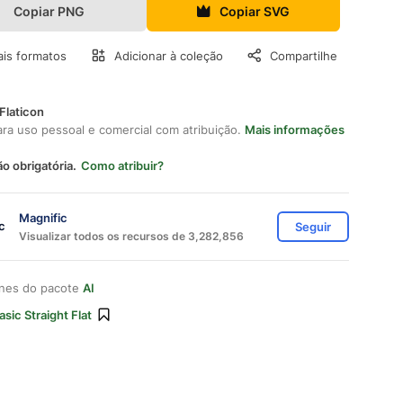
Copiar PNG
Copiar SVG
is formatos
Adicionar à coleção
Compartilhe
Flaticon
ara uso pessoal e comercial com atribuição.
Mais informações
ão obrigatória.
Como atribuir?
Magnific
Seguir
Visualizar todos os recursos de 3,282,856
ones do pacote
AI
asic Straight Flat