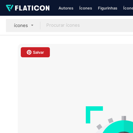
Autores
Ícones
Figurinhas
Ícone
ícones
Salvar