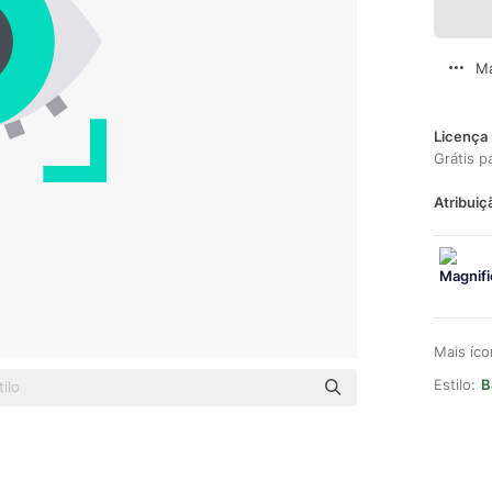
Ma
Licença 
Grátis p
Atribuiç
Mais íc
Estilo:
B