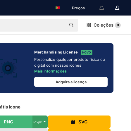
Preços
Coleções
0
Merchandising License
NOVO
Personalize qualquer produto físico ou
digital com nossos ícones
Mais informações
Adquira a licença
átis ícone
PNG
SVG
512px