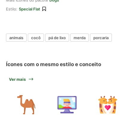
Mais ícones do pacote
Dogs
Estilo:
Special Flat
animais
cocô
pá de lixo
merda
porcaria
Ícones com o mesmo estilo e conceito
Ver mais