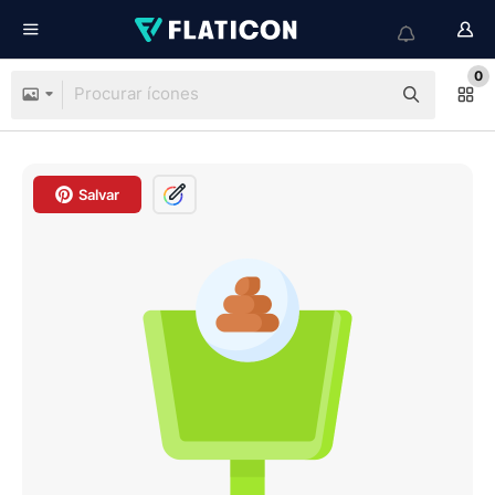
0
Salvar