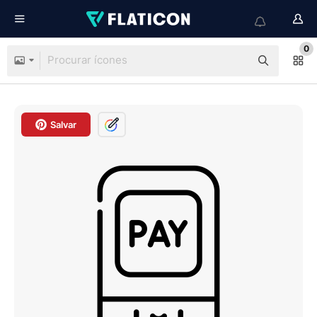
0
Salvar