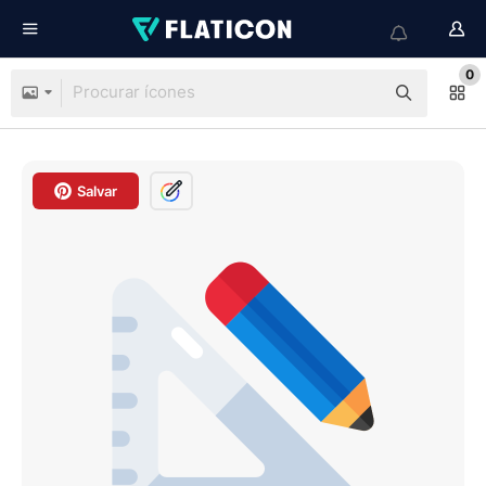
0
Salvar