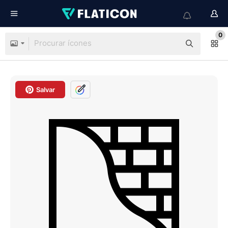
0
Salvar