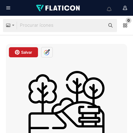
0
Salvar