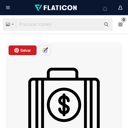
0
Salvar