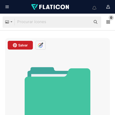
0
Salvar