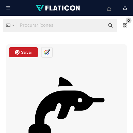
0
Salvar