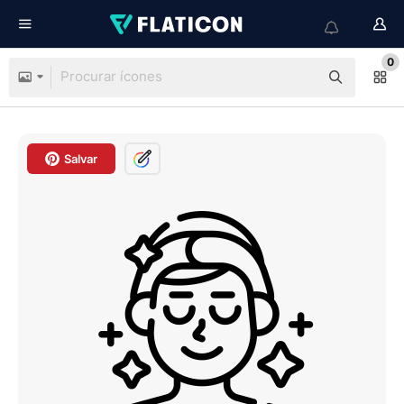
0
Salvar