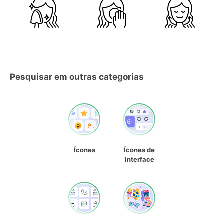
Pesquisar em outras categorias
Ícones
Ícones de
interface