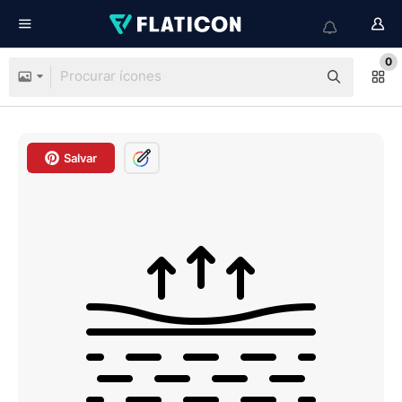
0
Salvar