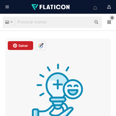
0
Salvar