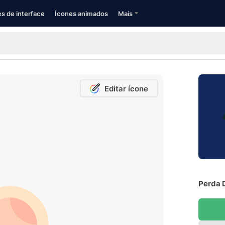
s de interface
Ícones animados
Mais
Editar ícone
Perda 