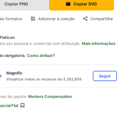
Copiar PNG
Copiar SVG
is formatos
Adicionar à coleção
Compartilhe
Flaticon
ara uso pessoal e comercial com atribuição.
Mais informações
ão obrigatória.
Como atribuir?
Magnific
Seguir
Visualizar todos os recursos de 3,282,856
ones do pacote
Workers Compensation
pecial Flat