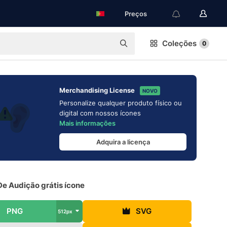
Preços
Coleções
0
Merchandising License
NOVO
Personalize qualquer produto físico ou
digital com nossos ícones
Mais informações
Adquira a licença
De Audição grátis ícone
PNG
SVG
512px