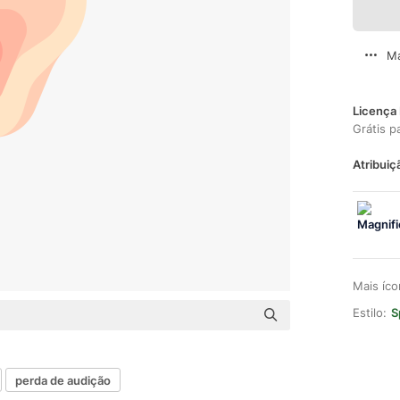
Ma
Licença 
Grátis p
Atribuiç
Mais íc
Estilo:
S
perda de audição