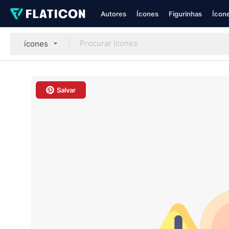
Autores
Ícones
Figurinhas
Ícone
ícones
Salvar