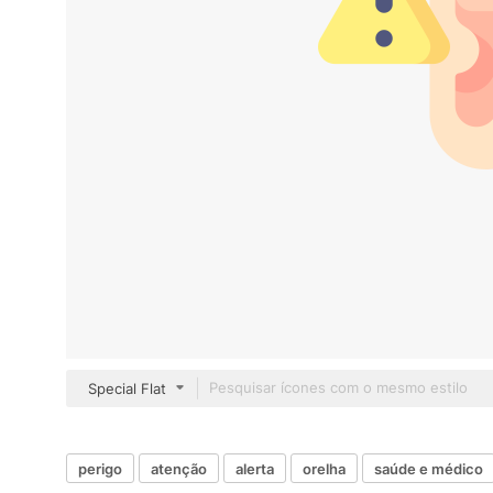
Special Flat
perigo
atenção
alerta
orelha
saúde e médico