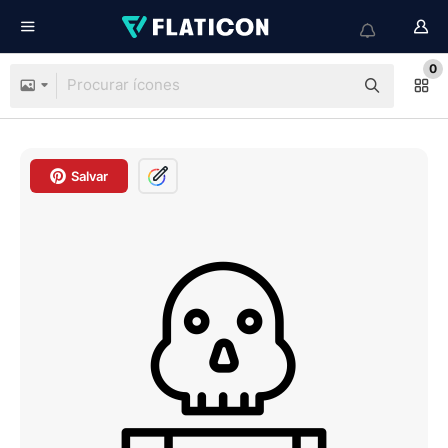
0
Salvar