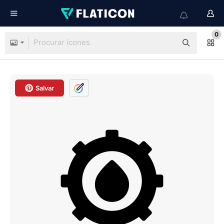
0
Salvar