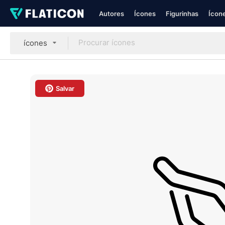
Autores
Ícones
Figurinhas
Ícone
ícones
Salvar