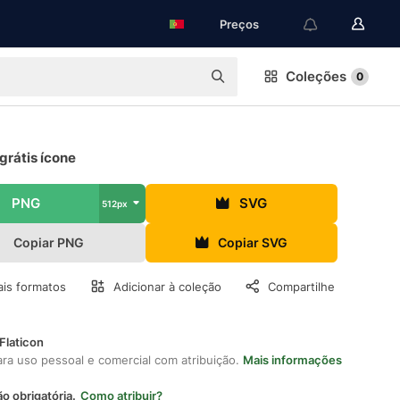
Preços
Coleções
0
grátis ícone
PNG
SVG
512px
Copiar PNG
Copiar SVG
is formatos
Adicionar à coleção
Compartilhe
Flaticon
ara uso pessoal e comercial com atribuição.
Mais informações
ão obrigatória.
Como atribuir?