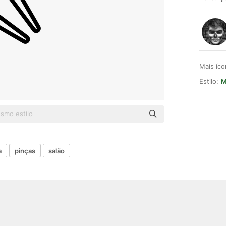
Mais íc
Estilo:
M
a
pinças
salão