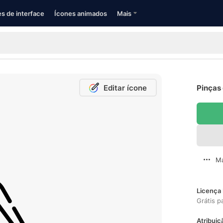
s de interface
Ícones animados
Mais
Editar ícone
Pinças 
Ma
Licença 
Grátis p
Atribuiç