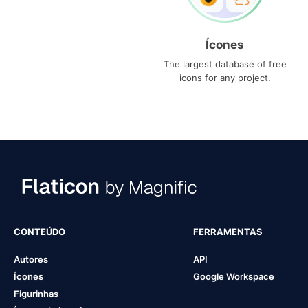
Ícones
The largest database of free
icons for any project.
CONTEÚDO
FERRAMENTAS
Autores
API
Ícones
Google Workspace
Figurinhas