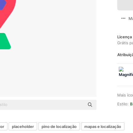
Ma
Licença 
Grátis p
Atribuiç
Mais íc
Estilo:
B
or
placeholder
pino de localização
mapas e localização