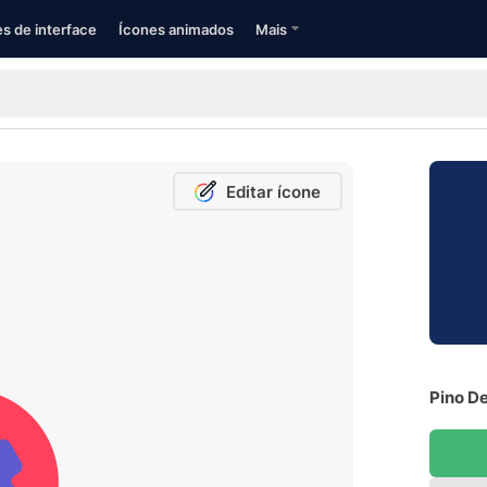
s de interface
Ícones animados
Mais
Editar ícone
Pino De