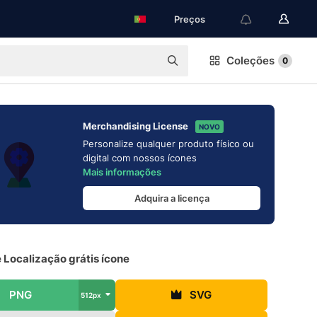
Preços
Coleções
0
Merchandising License
NOVO
Personalize qualquer produto físico ou
digital com nossos ícones
Mais informações
Adquira a licença
 Localização grátis ícone
PNG
SVG
512px