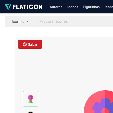
Autores
Ícones
Figurinhas
Ícone
ícones
Salvar