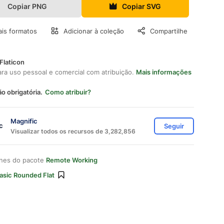
Copiar PNG
Copiar SVG
is formatos
Adicionar à coleção
Compartilhe
Flaticon
ara uso pessoal e comercial com atribuição.
Mais informações
ão obrigatória.
Como atribuir?
Magnific
Seguir
Visualizar todos os recursos de 3,282,856
ones do pacote
Remote Working
asic Rounded Flat