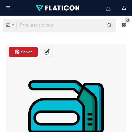
0
Salvar