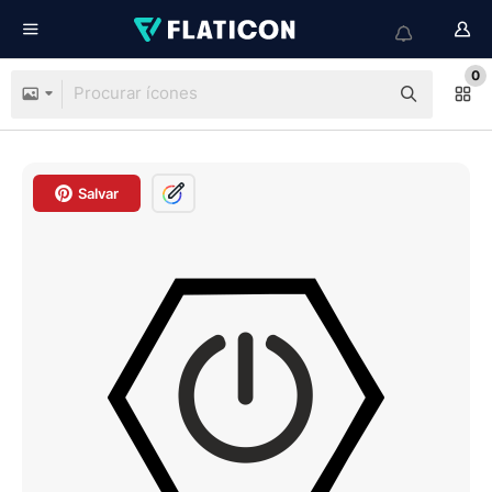
0
Salvar