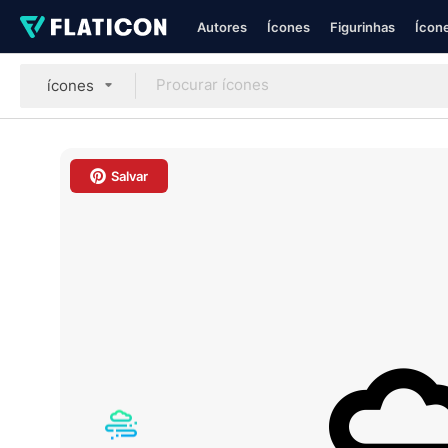
Autores
Ícones
Figurinhas
Ícone
ícones
Salvar