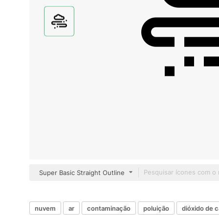
Super Basic Straight Outline
nuvem
ar
contaminação
poluição
dióxido de 