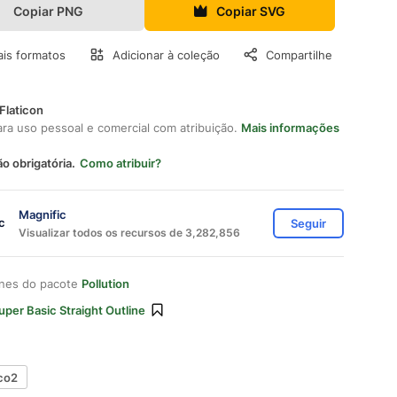
Copiar PNG
Copiar SVG
is formatos
Adicionar à coleção
Compartilhe
Flaticon
ara uso pessoal e comercial com atribuição.
Mais informações
ão obrigatória.
Como atribuir?
Magnific
Seguir
Visualizar todos os recursos de 3,282,856
ones do pacote
Pollution
uper Basic Straight Outline
co2