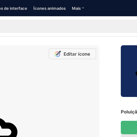
s de interface
Ícones animados
Mais
Editar ícone
Poluiçã