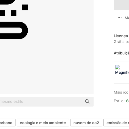
Ma
Licença 
Grátis p
Atribuiç
Mais íc
Estilo:
S
carbono
ecologia e meio ambiente
nuvem de co2
emissão de 