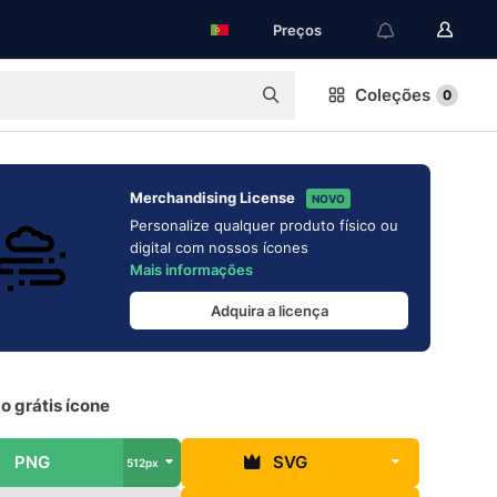
Preços
Coleções
0
Merchandising License
NOVO
Personalize qualquer produto físico ou
digital com nossos ícones
Mais informações
Adquira a licença
o grátis ícone
PNG
SVG
512px