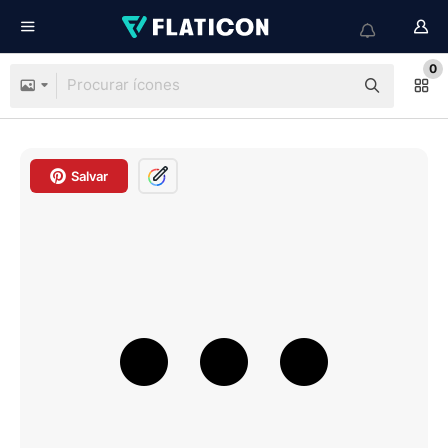
0
Salvar