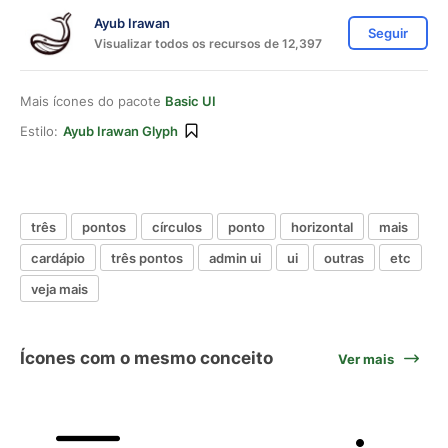
Ayub Irawan
Seguir
Visualizar todos os recursos de 12,397
Mais ícones do pacote
Basic UI
Estilo:
Ayub Irawan Glyph
três
pontos
círculos
ponto
horizontal
mais
cardápio
três pontos
admin ui
ui
outras
etc
veja mais
Ícones com o mesmo conceito
Ver mais