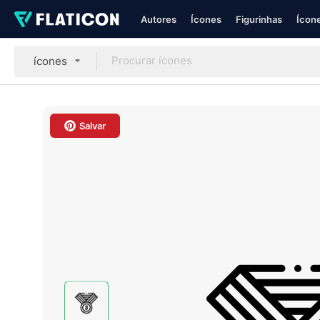
Autores
Ícones
Figurinhas
Ícone
ícones
Salvar