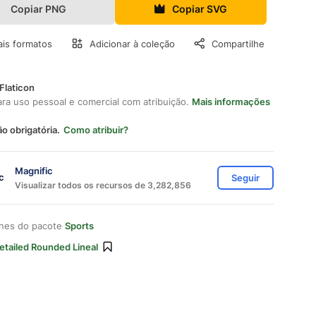
Copiar PNG
Copiar SVG
is formatos
Adicionar à coleção
Compartilhe
Flaticon
ara uso pessoal e comercial com atribuição.
Mais informações
ão obrigatória.
Como atribuir?
Magnific
Seguir
Visualizar todos os recursos de 3,282,856
ones do pacote
Sports
etailed Rounded Lineal