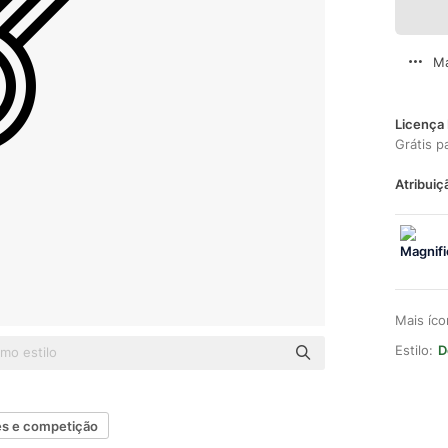
Ma
Licença 
Grátis p
Atribuiç
Mais íc
Estilo:
D
es e competição