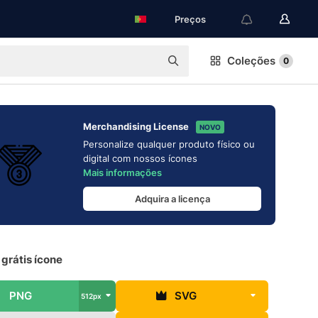
Preços
Coleções
0
Merchandising License
NOVO
Personalize qualquer produto físico ou
digital com nossos ícones
Mais informações
Adquira a licença
grátis ícone
PNG
SVG
512px