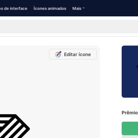
s de interface
Ícones animados
Mais
Editar ícone
Prêmio 