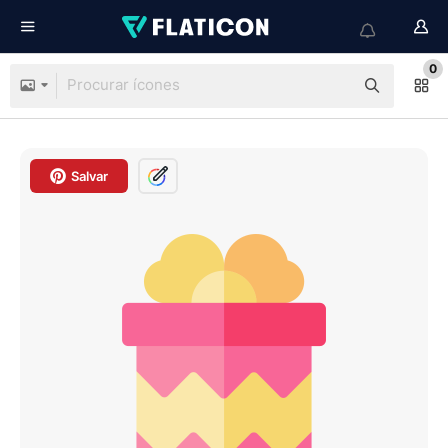
0
Salvar