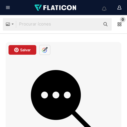
0
Salvar