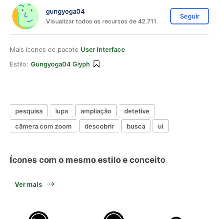
gungyoga04
Seguir
Visualizar todos os recursos de 42,711
Mais ícones do pacote
User Interface
Estilo:
Gungyoga04 Glyph
pesquisa
lupa
ampliação
detetive
câmera com zoom
descobrir
busca
ui
Ícones com o mesmo estilo e conceito
Ver mais