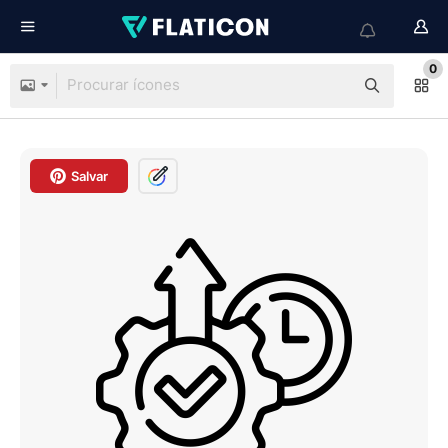
0
Salvar