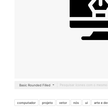
Basic Rounded Filled
computador
projeto
vetor
nós
ui
arte e de