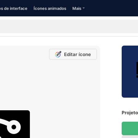
s de interface
Ícones animados
Mais
Editar ícone
Projeto