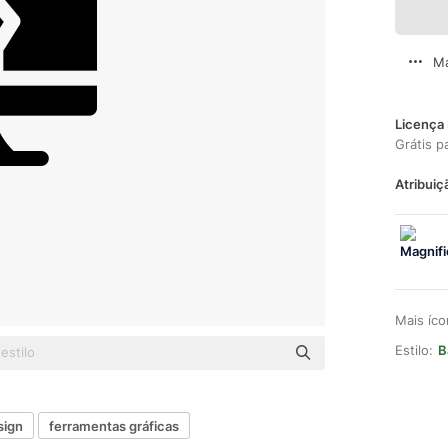
Ma
Licença 
Grátis p
Atribuiç
Mais íc
Estilo:
B
sign
ferramentas gráficas