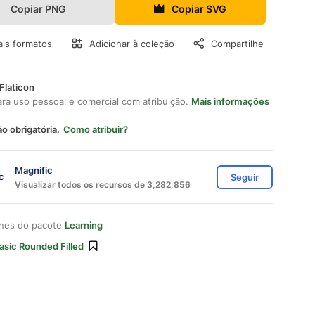
Copiar PNG
Copiar SVG
is formatos
Adicionar à coleção
Compartilhe
Flaticon
ara uso pessoal e comercial com atribuição.
Mais informações
ão obrigatória.
Como atribuir?
Magnific
Seguir
Visualizar todos os recursos de 3,282,856
ones do pacote
Learning
asic Rounded Filled