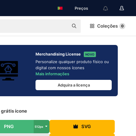
Preços
Coleções
0
Merchandising License
NOVO
Personalize qualquer produto físico ou
digital com nossos ícones
Mais informações
Adquira a licença
 grátis ícone
PNG
SVG
512px