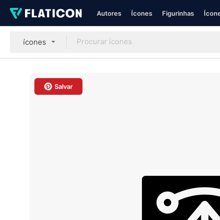
Autores
Ícones
Figurinhas
Ícone
ícones
Salvar