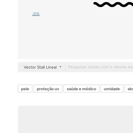
Vector Stall Lineal
pele
proteção uv
saúde e médico
umidade
ab