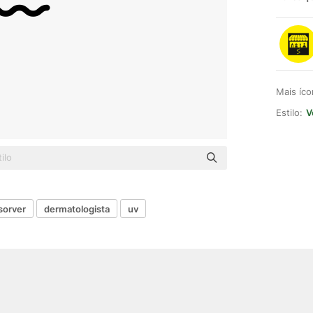
Mais íc
Estilo:
V
sorver
dermatologista
uv