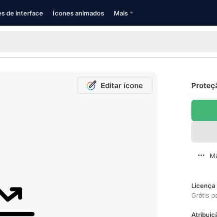
s de interface
Ícones animados
Mais
Editar ícone
Proteçã
Ma
Licença 
Grátis p
Atribuiç