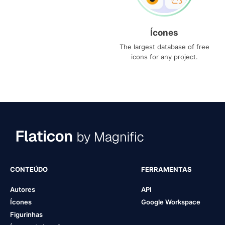
Ícones
The largest database of free
icons for any project.
CONTEÚDO
FERRAMENTAS
Autores
API
Ícones
Google Workspace
Figurinhas