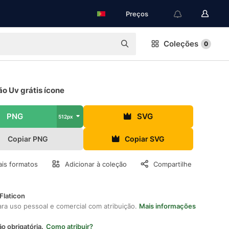
Preços
Coleções
0
o Uv grátis ícone
PNG
SVG
512px
Copiar PNG
Copiar SVG
is formatos
Adicionar à coleção
Compartilhe
Flaticon
ara uso pessoal e comercial com atribuição.
Mais informações
ão obrigatória.
Como atribuir?