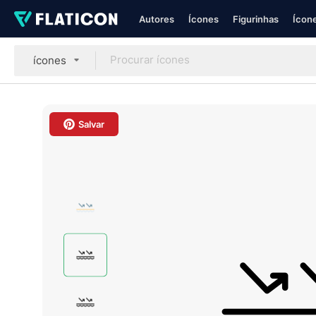
Autores
Ícones
Figurinhas
Ícone
ícones
Salvar