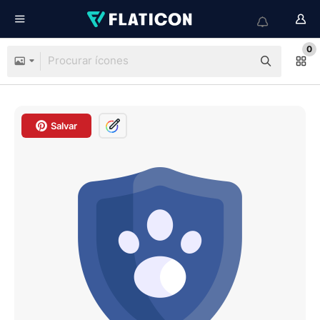
0
Salvar