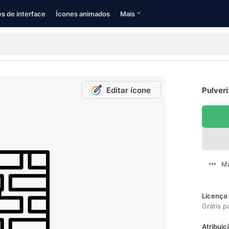
s de interface
Ícones animados
Mais
Editar ícone
Pulveri
Ma
Licença 
Grátis p
Atribuiç