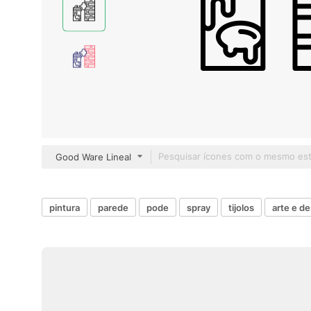
Good Ware Lineal
pintura
parede
pode
spray
tijolos
arte e d