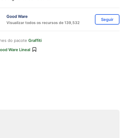
Good Ware
Seguir
Visualizar todos os recursos de 139,532
ones do pacote
Graffiti
ood Ware Lineal