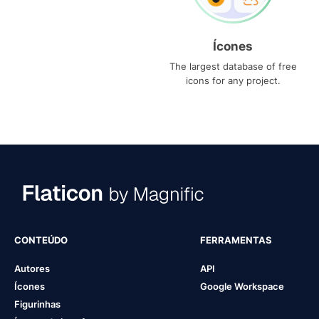
Ícones
The largest database of free
icons for any project.
CONTEÚDO
FERRAMENTAS
Autores
API
Ícones
Google Workspace
Figurinhas