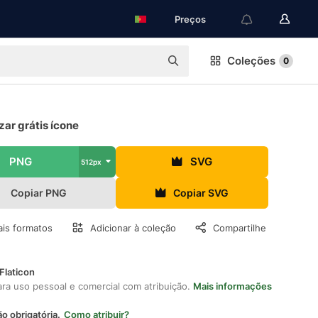
Preços
Coleções
0
zar grátis ícone
PNG
SVG
512px
Copiar PNG
Copiar SVG
is formatos
Adicionar à coleção
Compartilhe
Flaticon
ara uso pessoal e comercial com atribuição.
Mais informações
ão obrigatória.
Como atribuir?