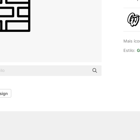
Mais íc
Estilo:
G
esign