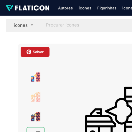
Autores
Ícones
Figurinhas
Ícone
ícones
Salvar