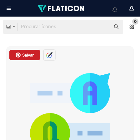
0
Salvar