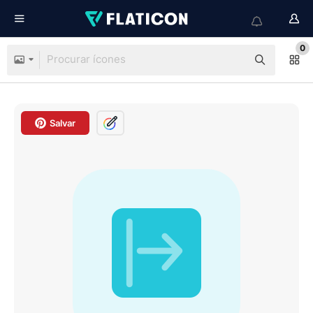
0
Salvar