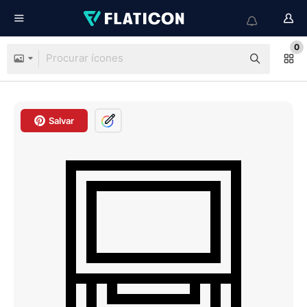
0
Salvar