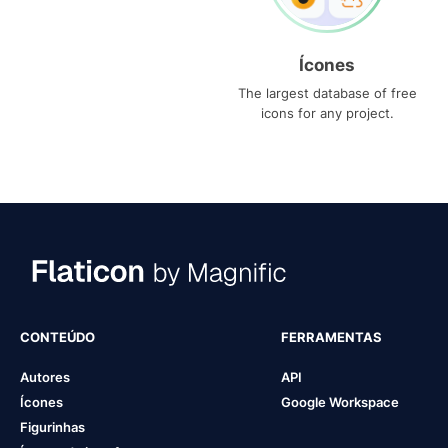
Ícones
The largest database of free
icons for any project.
CONTEÚDO
FERRAMENTAS
Autores
API
Ícones
Google Workspace
Figurinhas