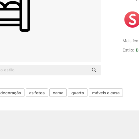
Mais íc
Estilo:
B
decoração
as fotos
cama
quarto
móveis e casa