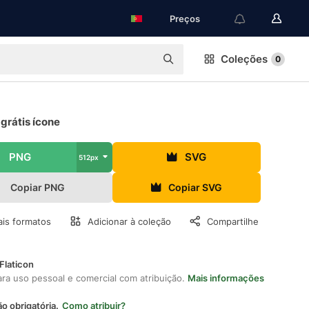
Preços
Coleções
0
grátis ícone
PNG
SVG
512px
Copiar PNG
Copiar SVG
is formatos
Adicionar à coleção
Compartilhe
Flaticon
ara uso pessoal e comercial com atribuição.
Mais informações
ão obrigatória.
Como atribuir?