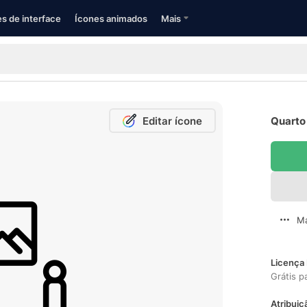
s de interface
Ícones animados
Mais
Editar ícone
Quarto 
Ma
Licença 
Grátis p
Atribuiç