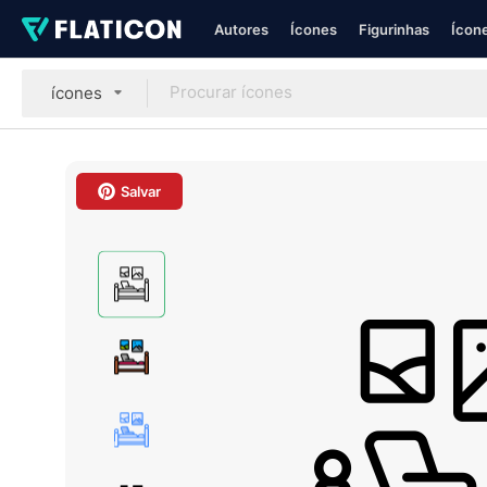
Autores
Ícones
Figurinhas
Ícone
ícones
Salvar