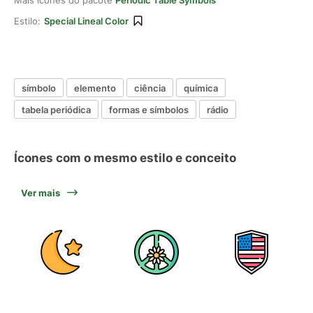
Mais ícones do pacote
Periodic Table Symbols
Estilo:
Special Lineal Color
símbolo
elemento
ciência
química
tabela periódica
formas e símbolos
rádio
Ícones com o mesmo estilo e conceito
Ver mais