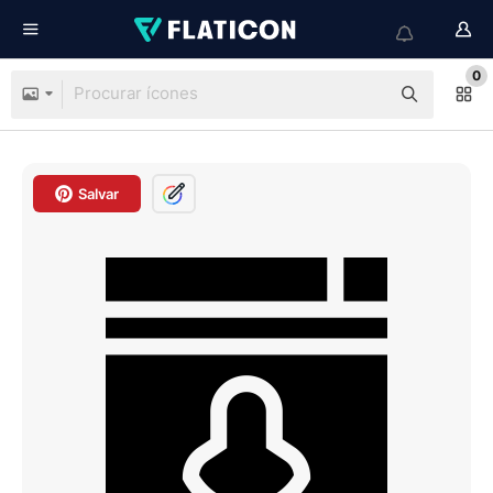
0
Salvar