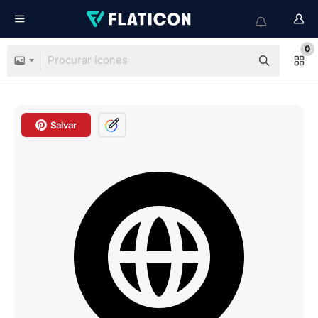
0
Salvar