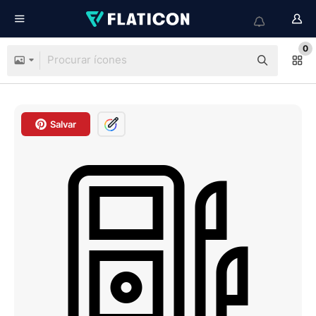
0
Salvar