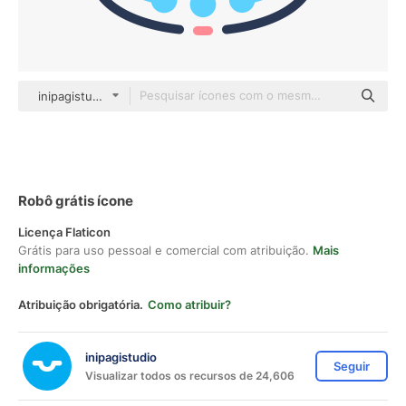
inipagistudio Mixed
Robô grátis ícone
Licença Flaticon
Grátis para uso pessoal e comercial com atribuição.
Mais
informações
Atribuição obrigatória.
Como atribuir?
inipagistudio
Seguir
Visualizar todos os recursos de 24,606