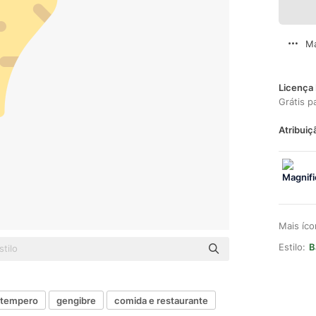
Ma
Licença 
Grátis p
Atribuiç
Mais íc
Estilo:
B
tempero
gengibre
comida e restaurante