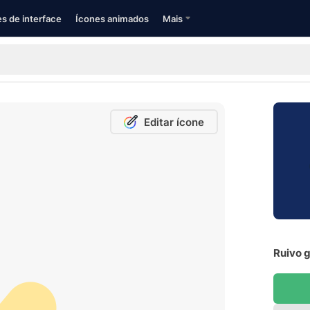
s de interface
Ícones animados
Mais
Editar ícone
Ruivo g