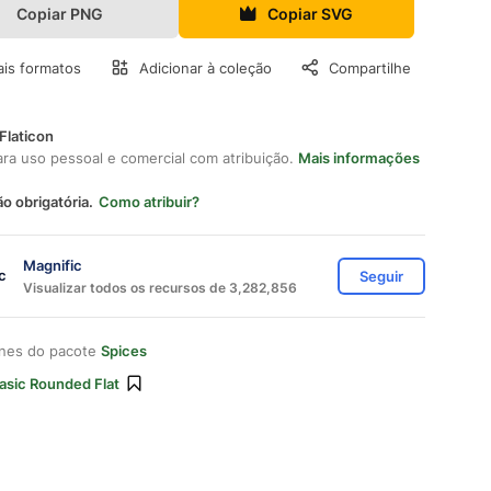
Copiar PNG
Copiar SVG
is formatos
Adicionar à coleção
Compartilhe
Flaticon
ara uso pessoal e comercial com atribuição.
Mais informações
ão obrigatória.
Como atribuir?
Magnific
Seguir
Visualizar todos os recursos de 3,282,856
ones do pacote
Spices
asic Rounded Flat