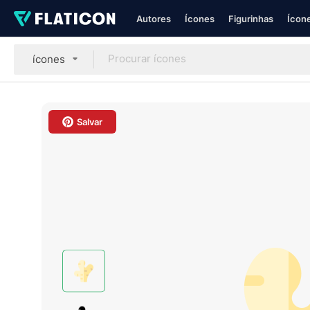
Autores
Ícones
Figurinhas
Ícone
ícones
Salvar