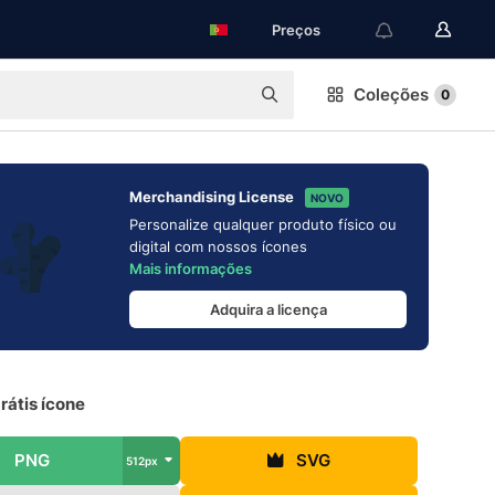
Preços
Coleções
0
Merchandising License
NOVO
Personalize qualquer produto físico ou
digital com nossos ícones
Mais informações
Adquira a licença
rátis ícone
PNG
SVG
512px