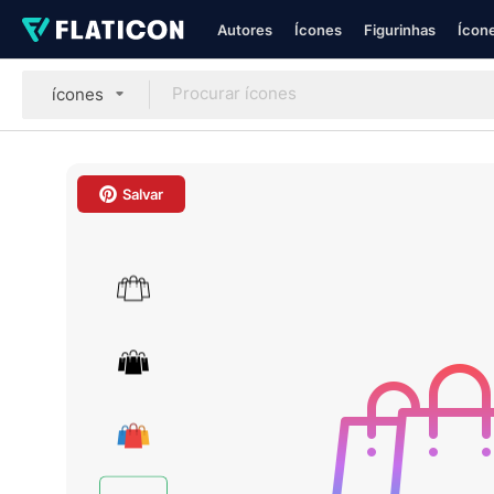
Autores
Ícones
Figurinhas
Ícone
ícones
Salvar