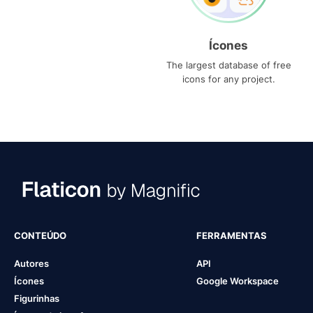
Ícones
The largest database of free
icons for any project.
CONTEÚDO
FERRAMENTAS
Autores
API
Ícones
Google Workspace
Figurinhas