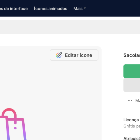
s de interface
Ícones animados
Mais
Editar ícone
Sacola
Ma
Licença 
Grátis p
Atribuiç