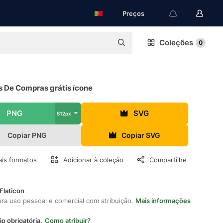
Preços
Coleções
0
s De Compras grátis ícone
PNG
SVG
512px
Copiar PNG
Copiar SVG
is formatos
Adicionar à coleção
Compartilhe
Flaticon
ara uso pessoal e comercial com atribuição.
Mais informações
ão obrigatória.
Como atribuir?